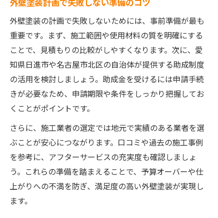
外壁塗装計画で失敗しない準備のコツ
外壁塗装助成金の最新情報と申請手順
外壁塗装の計画で失敗しないためには、事前準備が最も
外壁塗装で使える支援制度の有無を確認
重要です。まず、施工範囲や使用材料の質を明確にする
外壁塗装補助の対象条件と落とし穴とは
ことで、見積もりの比較がしやすくなります。次に、愛
費用相場を知り外壁塗装の失敗を防ぐコツ
知県日進市や名古屋市北区の自治体が提供する助成制度
の活用を検討しましょう。助成金を受けるには申請手続
外壁塗装の費用相場を知るための方法
きが必要なため、申請期限や条件をしっかり把握してお
外壁塗装費用の内訳と見積もり比較のコツ
くことがポイントです。
外壁塗装で予算オーバーを防ぐポイント
さらに、施工業者の選定では地元で実績のある業者を選
外壁塗装の価格差と適正相場の見極め方
ぶことが安心につながります。口コミや過去の施工事例
外壁塗装費用の目安と実際の変動要因
を参考に、アフターサービスの充実度も確認しましょ
外壁塗装を考えるなら法令順守にも注目を
う。これらの準備を踏まえることで、予算オーバーや仕
外壁塗装で守るべき法令と申請基準を解説
上がりへの不満を防ぎ、満足度の高い外壁塗装が実現し
外壁塗装工事の法的注意点と許可の必要性
ます。
外壁塗装の契約前に確認すべき法規制