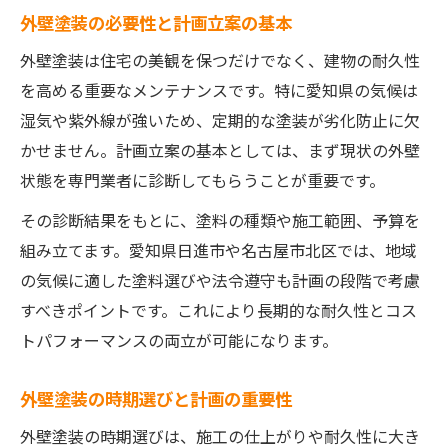
外壁塗装の必要性と計画立案の基本
外壁塗装における建設業許可の要否判定
外壁塗装契約で避けたい違反リスクとは
外壁塗装は住宅の美観を保つだけでなく、建物の耐久性
を高める重要なメンテナンスです。特に愛知県の気候は
助成活用で外壁塗装の負担を軽減する方法
湿気や紫外線が強いため、定期的な塗装が劣化防止に欠
外壁塗装の助成活用で自己負担を減らす方
かせません。計画立案の基本としては、まず現状の外壁
法
状態を専門業者に診断してもらうことが重要です。
外壁塗装で賢く制度を使い出費を抑えるコ
ツ
その診断結果をもとに、塗料の種類や施工範囲、予算を
組み立てます。愛知県日進市や名古屋市北区では、地域
外壁塗装助成の併用で費用負担を最小化
の気候に適した塗料選びや法令遵守も計画の段階で考慮
外壁塗装と補助金の賢い組み合わせ例
すべきポイントです。これにより長期的な耐久性とコス
外壁塗装の支援策を知らずに損しないため
トパフォーマンスの両立が可能になります。
に
安心して進める外壁塗装の進め方ガイド
外壁塗装の時期選びと計画の重要性
外壁塗装の安心工事を実現する業者選び
外壁塗装の時期選びは、施工の仕上がりや耐久性に大き