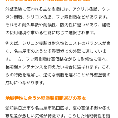
外壁塗装で確認したい保証とアフターの重
外壁塗装に使われる主な樹脂には、アクリル樹脂、ウレ
要性
タン樹脂、シリコン樹脂、フッ素樹脂などがあります。
それぞれ耐久年数や耐候性、防汚性に違いがあり、建物
外壁の色選びに迷ったら知りたい樹脂の特徴
の使用環境や求める性能に応じて選択されます。
外壁塗装で後悔しない色選びと樹脂の関係
性
例えば、シリコン樹脂は耐久性とコストのバランスが良
く、名古屋市のような多湿環境での外壁に適していま
外壁塗装の色選びで避けたい色と樹脂特性
す。一方、フッ素樹脂は高価格ながらも耐候性に優れ、
外壁塗装の色あせに強い樹脂塗料の選び方
長期間メンテナンスを抑えたい場合に選ばれます。これ
外壁塗装で人気の色と樹脂の選定ポイント
らの特徴を理解し、適切な樹脂を選ぶことが外壁塗装の
外壁塗装で失敗しにくい色と樹脂の組み合
成功につながります。
わせ
失敗例に学ぶ外壁塗装の注意すべきポイント
地域特性に合う外壁塗装樹脂選びの基本
外壁塗装で起こりがちな樹脂選びの失敗例
愛知県日進市や名古屋市熱田区は、夏の高温多湿や冬の
外壁塗装の業者選定で注意するべき点とは
寒暖差が激しい気候が特徴です。こうした地域特性を踏