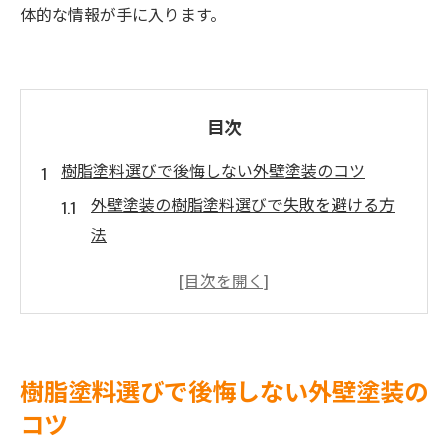
体的な情報が手に入ります。
目次
樹脂塗料選びで後悔しない外壁塗装のコツ
外壁塗装の樹脂塗料選びで失敗を避ける方
法
外壁塗装に適した樹脂の種類と特徴を解説
地域特性に合う外壁塗装樹脂選びの基本
外壁塗装で重視すべき樹脂の耐久性とは
外壁塗装業者提案の樹脂塗料を比較検証
樹脂塗料選びで後悔しない外壁塗装の
外壁塗装の耐久性比較と賢い選び方解説
コツ
外壁塗装の耐久性を左右する樹脂選定ポイ