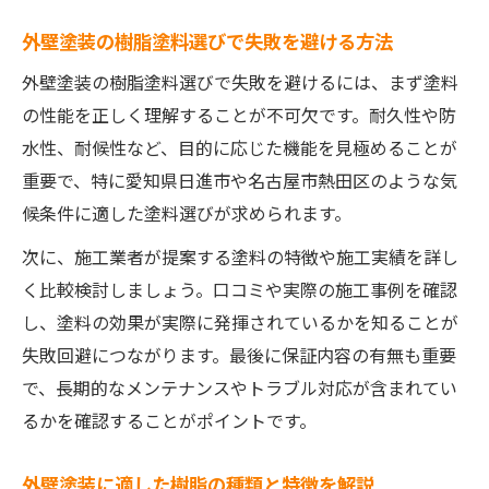
ント
外壁塗装の樹脂塗料選びで失敗を避ける方法
外壁塗装で長持ちする樹脂塗料の特徴を比
外壁塗装の樹脂塗料選びで失敗を避けるには、まず塗料
較
の性能を正しく理解することが不可欠です。耐久性や防
外壁塗装で重視したい耐久性とコストの関
水性、耐候性など、目的に応じた機能を見極めることが
係
重要で、特に愛知県日進市や名古屋市熱田区のような気
住宅の立地条件に合う外壁塗装耐久性とは
候条件に適した塗料選びが求められます。
外壁塗装業者ごとの耐久性提案の違いを解
次に、施工業者が提案する塗料の特徴や施工実績を詳し
説
く比較検討しましょう。口コミや実際の施工事例を確認
名古屋近郊で注目の外壁塗装ポイント集
し、塗料の効果が実際に発揮されているかを知ることが
名古屋近郊の外壁塗装で樹脂塗料が選ばれ
失敗回避につながります。最後に保証内容の有無も重要
る理由
で、長期的なメンテナンスやトラブル対応が含まれてい
外壁塗装で注目の業者選びポイントを解説
るかを確認することがポイントです。
地元密着の外壁塗装業者が持つ強みとは
外壁塗装に適した樹脂の種類と特徴を解説
外壁塗装の口コミや実績を見極めるコツ