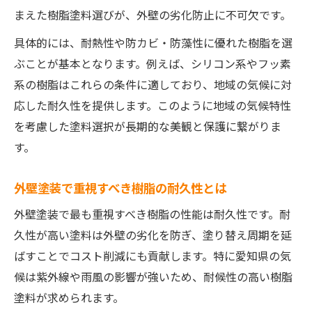
外壁塗装のトラブル回避に必要な情報整理
まえた樹脂塗料選びが、外壁の劣化防止に不可欠です。
外壁塗装の失敗談から学ぶ樹脂塗料の重要
具体的には、耐熱性や防カビ・防藻性に優れた樹脂を選
性
ぶことが基本となります。例えば、シリコン系やフッ素
外壁塗装後の後悔を防ぐための比較方法
系の樹脂はこれらの条件に適しており、地域の気候に対
外壁塗装後の保証とアフターサポートの大切さ
応した耐久性を提供します。このように地域の気候特性
外壁塗装後に重要な保証内容と樹脂の関係
を考慮した塗料選択が長期的な美観と保護に繋がりま
す。
外壁塗装のアフターサポートが選定基準と
なる理由
外壁塗装で重視すべき樹脂の耐久性とは
外壁塗装で保証期間と樹脂耐久性を確認し
外壁塗装で最も重視すべき樹脂の性能は耐久性です。耐
よう
久性が高い塗料は外壁の劣化を防ぎ、塗り替え周期を延
外壁塗装の点検や補修対応を業者で比較し
ばすことでコスト削減にも貢献します。特に愛知県の気
よう
候は紫外線や雨風の影響が強いため、耐候性の高い樹脂
外壁塗装後の疑問や不具合相談先の選び方
塗料が求められます。